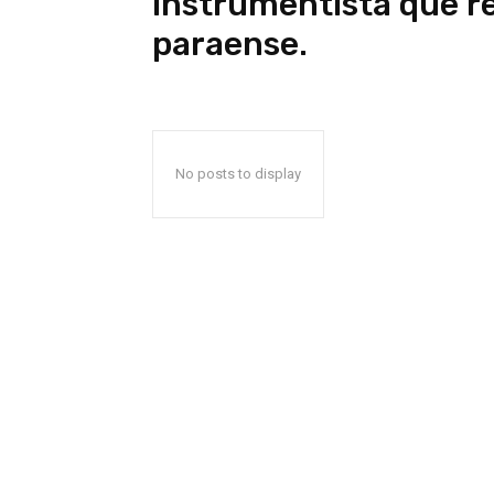
instrumentista que r
paraense.
No posts to display