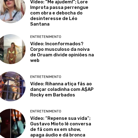
Vídeo: “Me ajudem!”; Lore
Improta passa perrengue
com obra e debocha do
desinteresse de Léo
Santana
ENTRETENIMENTO
Vídeo: Inconformados?
Corpo musculoso da noiva
de Oruam divide opiniões na
web
ENTRETENIMENTO
Vídeo: Rihanna atiça fãs ao
dançar coladinha com A$AP
Rocky em Barbados
ENTRETENIMENTO
Vídeo: “Repense sua vida”;
Gustavo Mioto lê conversa
de fã com ex em show,
apaga áudio e dá bronca