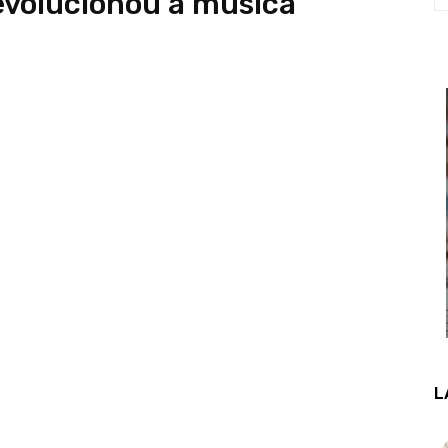
evolucionou a música
L