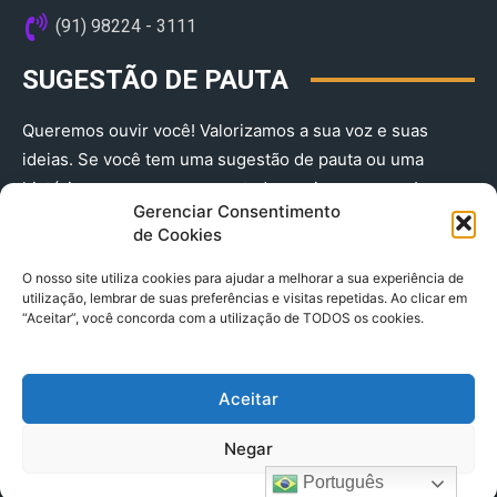
(91) 98224 - 3111
SUGESTÃO DE PAUTA
Queremos ouvir você! Valorizamos a sua voz e suas
ideias. Se você tem uma sugestão de pauta ou uma
história que merece ser contada, envie-nos agora!
Gerenciar Consentimento
(91) 98224 - 3111
de Cookies
O nosso site utiliza cookies para ajudar a melhorar a sua experiência de
utilização, lembrar de suas preferências e visitas repetidas. Ao clicar em
“Aceitar”, você concorda com a utilização de TODOS os cookies.
Aceitar
© 2025 A Província do Pará CNPJ: 04.901.141/0001-36 End .
Negar
Trav. Quintino Bocaiuva 2301, Ed. Rogério Fernandez – Sala
2701- Cremação – CEP 66045.315
Português