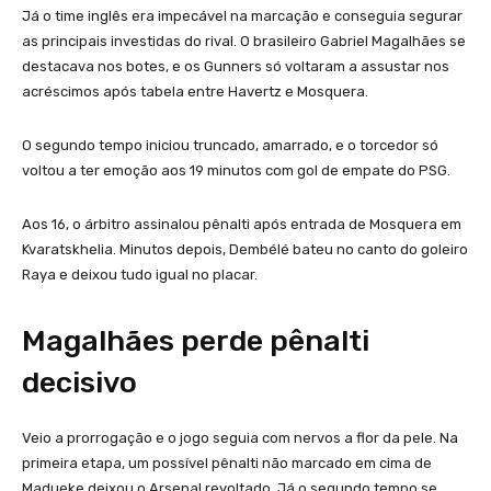
Já o time inglês era impecável na marcação e conseguia segurar
as principais investidas do rival. O brasileiro Gabriel Magalhães se
destacava nos botes, e os Gunners só voltaram a assustar nos
acréscimos após tabela entre Havertz e Mosquera.
O segundo tempo iniciou truncado, amarrado, e o torcedor só
voltou a ter emoção aos 19 minutos com gol de empate do PSG.
Aos 16, o árbitro assinalou pênalti após entrada de Mosquera em
Kvaratskhelia. Minutos depois, Dembélé bateu no canto do goleiro
Raya e deixou tudo igual no placar.
Magalhães perde pênalti
decisivo
Veio a prorrogação e o jogo seguia com nervos a flor da pele. Na
primeira etapa, um possível pênalti não marcado em cima de
Madueke deixou o Arsenal revoltado. Já o segundo tempo se