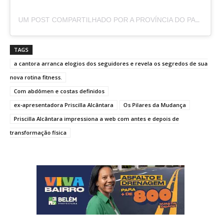
UM POST COMPARTILHADO POR A PROVÍNCIA DO PARÁ (@APROVINCIADOPARA)
TAGS
a cantora arranca elogios dos seguidores e revela os segredos de sua
nova rotina fitness.
Com abdômen e costas definidos
ex-apresentadora Priscilla Alcântara
Os Pilares da Mudança
Priscilla Alcântara impressiona a web com antes e depois de
transformação física