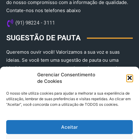
do nosso compromisso com a informação de qualidade.
Contate-nos nos telefones abaixo
(91) 98224 - 3111
SUGESTÃO DE PAUTA
Queremos ouvir você! Valorizamos a sua voz e suas
ideias. Se você tem uma sugestão de pauta ou uma
história que merece ser contada, envie-nos agora!
Gerenciar Consentimento
(91) 98224 - 3111
de Cookies
O nosso site utiliza cookies para ajudar a melhorar a sua experiência de
utilização, lembrar de suas preferências e visitas repetidas. Ao clicar em
“Aceitar”, você concorda com a utilização de TODOS os cookies.
Aceitar
© 2025 A Província do Pará CNPJ: 04.901.141/0001-36 End .