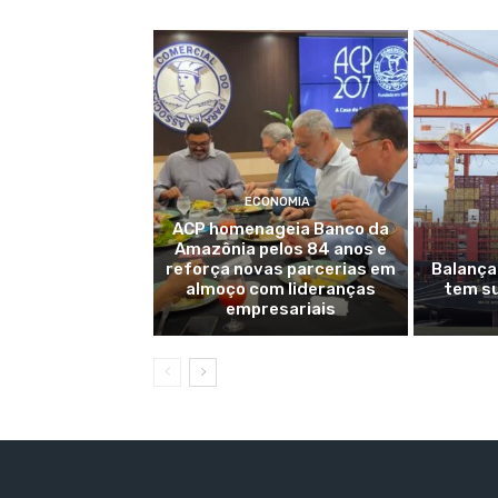
ECONOMIA
ACP homenageia Banco da
Amazônia pelos 84 anos e
reforça novas parcerias em
Balança
almoço com lideranças
tem su
empresariais