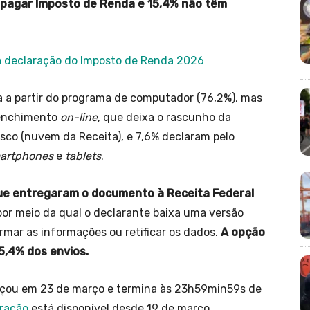
e pagar Imposto de Renda e 15,4% não têm
da declaração do Imposto de Renda 2026
 a partir do programa de computador (76,2%), mas
eenchimento
on-line
, que deixa o rascunho da
sco (nuvem da Receita), e 7,6% declaram pelo
artphones
e
tablets
.
que entregaram o documento à Receita Federal
 por meio da qual o declarante baixa uma versão
rmar as informações ou retificar os dados.
A opção
5,4% dos envios.
eçou em 23 de março e termina às 23h59min59s de
aração
está disponível desde 19 de março.