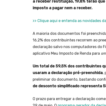
a receber restituição, 19,8% terão qu
imposto a pagar nem a receber.
>> Clique aqui e entenda as novidades 
A maioria dos documentos foi preenchida
16,2% dos contribuintes recorrem ao pr
declaração salvo nos computadores do Fi
aplicativo Meu Imposto de Renda para
sm
Um total de 59,5% dos contribuintes 
usaram a declaração pré-preenchida
,
preliminar do documento, bastando confi
de desconto simplificado representa 5
O prazo para entregar a declaração com
29 de maio. O
programa gerador da decl