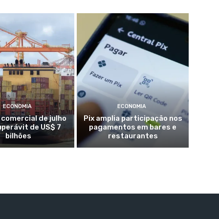
ECONOMIA
ECONOMIA
 comercial de julho
Pix amplia participação nos
perávit de US$ 7
pagamentos em bares e
bilhões
restaurantes