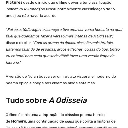
Pictures
desde o início que o filme deveria ter classificação
indicativa
R-Rated
(no Brasil, normalmente classificação de 16
anos) ou não haveria acordo.
“
Fui ao estúdio logo no começo e tive uma conversa honesta na qual
falei que queríamos fazer a versão mais intensa de A Odisseia
“,
disse o diretor. “
Com as armas da época, elas são mais brutais.
Estamos falando de espadas, arcos e flechas, coisas do tipo. Então
eu entendi bem cedo que seria difícil fazer uma versão limpa da
história.
“
A versão de Nolan busca ser um retrato visceral e moderno do
poema épico e chega aos cinemas ainda este mês.
Tudo sobre
A Odisseia
O filme é mais uma adaptação do clássico poema heroico
de
Homero
, uma continuação de
Ilíada
que conta a história de
Odisseu (Ulisses em algumas traduções), tentando por 10 anos