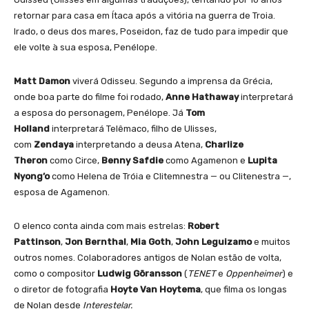
retornar para casa em Ítaca após a vitória na guerra de Troia.
Irado, o deus dos mares, Poseidon, faz de tudo para impedir que
ele volte à sua esposa, Penélope.
Matt Damon
viverá Odisseu. Segundo a imprensa da Grécia,
onde boa parte do filme foi rodado,
Anne Hathaway
interpretará
a esposa do personagem, Penélope. Já
Tom
Holland
interpretará Telêmaco, filho de Ulisses,
com
Zendaya
interpretando a deusa Atena,
Charlize
Theron
como Circe,
Benny Safdie
como Agamenon e
Lupita
Nyong’o
como Helena de Tróia e Clitemnestra — ou Clitenestra —,
esposa de Agamenon.
O elenco conta ainda com mais estrelas:
Robert
Pattinson
,
Jon Bernthal
,
Mia Goth
,
John Leguizamo
e muitos
outros nomes. Colaboradores antigos de Nolan estão de volta,
como o compositor
Ludwig Göransson
(
TENET
e
Oppenheimer
) e
o diretor de fotografia
Hoyte Van Hoytema
, que filma os longas
de Nolan desde
Interestelar.