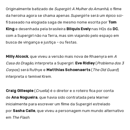
Originalmente batizado de
Supergirl: A Mulher do Amanhã
, o filme
da heroína agora se chama apenas
Supergirl
e será um épico sci-
fi baseado na elogiada saga de mesmo nome escrita por
Tom
King
e desenhada pela brasileira
Bilquis Evely
nas HQs da
DC
,
com a Supergirl não na Terra, mas sim viajando pelo espaço em
busca de vingança e justiça – ou festas.
Milly Alcock
, que viveu a versão mais nova de Rhaenyra em
A
Casa do Dragão
, interpreta a Supergirl.
Eve Ridley
(
Problema dos 3
Corpos
) será Ruthye e
Matthias Schoenaerts
(
The Old Guard
)
interpreta o temível Krem.
Craig Gillespie
(
Cruella
) é o diretor e o roteiro fica por conta
de
Ana Nogueira
, que havia sido contratada pela Warner
inicialmente para escrever um filme da Supergirl estrelado
por
Sasha Calle
, que viveu a personagem num mundo alternativo
em
The Flash
.