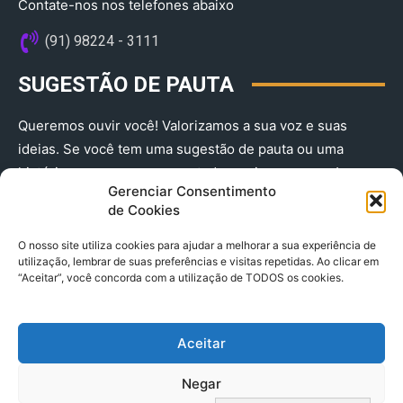
Contate-nos nos telefones abaixo
(91) 98224 - 3111
SUGESTÃO DE PAUTA
Queremos ouvir você! Valorizamos a sua voz e suas
ideias. Se você tem uma sugestão de pauta ou uma
história que merece ser contada, envie-nos agora!
Gerenciar Consentimento
(91) 98224 - 3111
de Cookies
O nosso site utiliza cookies para ajudar a melhorar a sua experiência de
utilização, lembrar de suas preferências e visitas repetidas. Ao clicar em
“Aceitar”, você concorda com a utilização de TODOS os cookies.
Aceitar
© 2025 A Província do Pará CNPJ: 04.901.141/0001-36 End .
Negar
Trav. Quintino Bocaiuva 2301, Ed. Rogério Fernandez – Sala