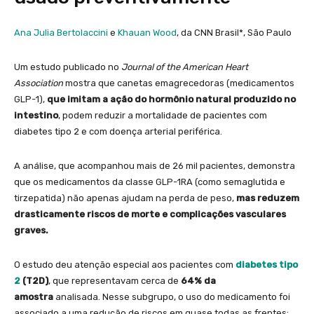
Ana Julia Bertolaccini
e
Khauan Wood
, da CNN Brasil*, São Paulo
Um estudo publicado no
Journal of the American Heart
Association
mostra que canetas emagrecedoras (medicamentos
GLP-1),
que imitam a ação do hormônio natural produzido no
intestino
, podem reduzir a mortalidade de pacientes com
diabetes tipo 2 e com doença arterial periférica.
A análise, que acompanhou mais de 26 mil pacientes, demonstra
que os medicamentos da classe GLP-1RA (como semaglutida e
tirzepatida) não apenas ajudam na perda de peso,
mas reduzem
drasticamente riscos de morte e complicações vasculares
graves.
O estudo deu atenção especial aos pacientes com
diabetes tipo
2
(T2D)
, que representavam cerca de
64% da
amostra
analisada. Nesse subgrupo, o uso do medicamento foi
associado a uma redução de riscos em quase todas as frentes: