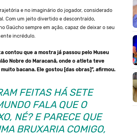
rajetória e no imaginário do jogador, considerado
. Com um jeito divertido e descontraído,
o Gaúcho sempre em ação, capaz de deixar o seu
ente incrédulo.
sta contou que a mostra já passou pelo Museu
alão Nobre do Maracanã, onde o atleta teve
muito bacana. Ele gostou [das obras]”, afirmou.
RAM FEITAS HÁ SETE
MUNDO FALA QUE O
O, NÉ? E PARECE QUE
UMA BRUXARIA COMIGO,