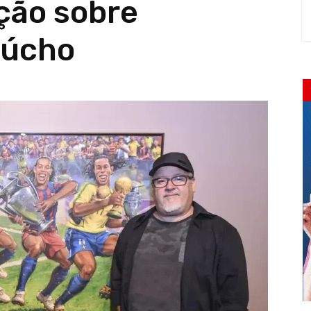
ção sobre
aúcho