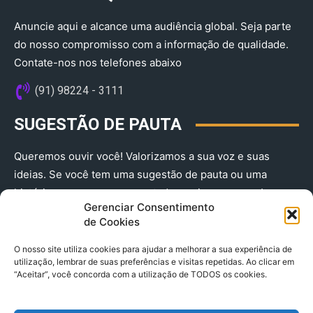
Anuncie aqui e alcance uma audiência global. Seja parte
do nosso compromisso com a informação de qualidade.
Contate-nos nos telefones abaixo
(91) 98224 - 3111
SUGESTÃO DE PAUTA
Queremos ouvir você! Valorizamos a sua voz e suas
ideias. Se você tem uma sugestão de pauta ou uma
história que merece ser contada, envie-nos agora!
Gerenciar Consentimento
(91) 98224 - 3111
de Cookies
O nosso site utiliza cookies para ajudar a melhorar a sua experiência de
utilização, lembrar de suas preferências e visitas repetidas. Ao clicar em
“Aceitar”, você concorda com a utilização de TODOS os cookies.