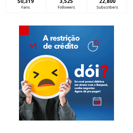
50,319
3,525
22,800
Fans
Followers
Subscribers