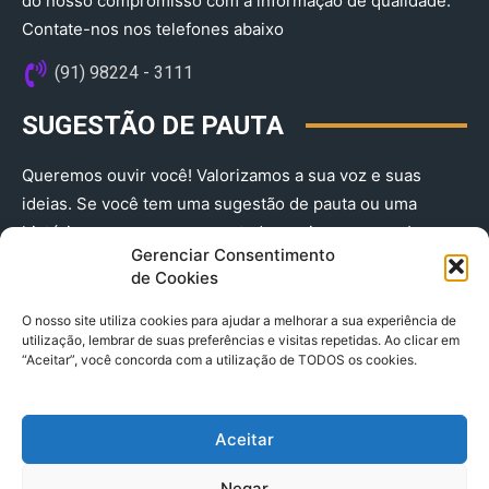
do nosso compromisso com a informação de qualidade.
Contate-nos nos telefones abaixo
(91) 98224 - 3111
SUGESTÃO DE PAUTA
Queremos ouvir você! Valorizamos a sua voz e suas
ideias. Se você tem uma sugestão de pauta ou uma
história que merece ser contada, envie-nos agora!
Gerenciar Consentimento
(91) 98224 - 3111
de Cookies
O nosso site utiliza cookies para ajudar a melhorar a sua experiência de
utilização, lembrar de suas preferências e visitas repetidas. Ao clicar em
“Aceitar”, você concorda com a utilização de TODOS os cookies.
Aceitar
© 2025 A Província do Pará CNPJ: 04.901.141/0001-36 End .
Negar