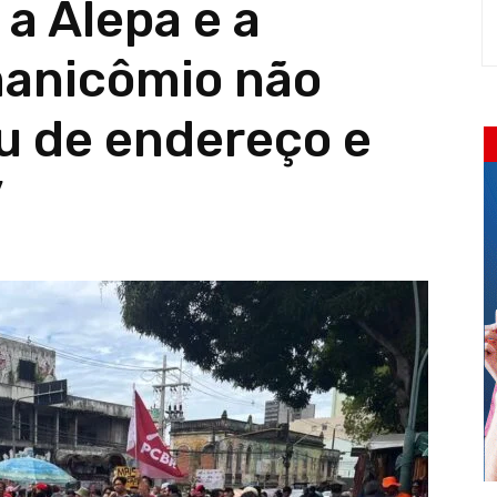
 a Alepa e a
manicômio não
u de endereço e
”