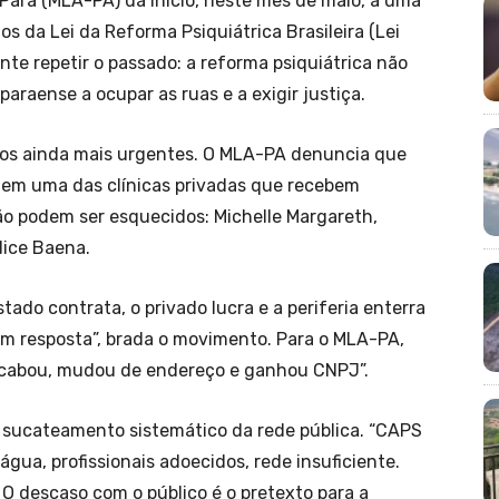
ará (MLA-PA) dá início, neste mês de maio, a uma
 da Lei da Reforma Psiquiátrica Brasileira (Lei
nte repetir o passado: a reforma psiquiátrica não
paraense a ocupar as ruas e a exigir justiça.
os ainda mais urgentes. O MLA-PA denuncia que
 em uma das clínicas privadas que recebem
o podem ser esquecidos: Michelle Margareth,
dice Baena.
ado contrata, o privado lucra e a periferia enterra
em resposta”, brada o movimento. Para o MLA-PA,
acabou, mudou de endereço e ganhou CNPJ”.
 sucateamento sistemático da rede pública. “CAPS
água, profissionais adoecidos, rede insuficiente.
 descaso com o público é o pretexto para a