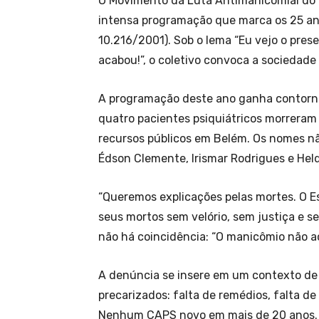
O Movimento da Luta Antimanicomial do P
intensa programação que marca os 25 anos
10.216/2001). Sob o lema “Eu vejo o prese
acabou!”, o coletivo convoca a sociedade 
A programação deste ano ganha contorn
quatro pacientes psiquiátricos morreram
recursos públicos em Belém. Os nomes nã
Édson Clemente, Irismar Rodrigues e Hel
“Queremos explicações pelas mortes. O Est
seus mortos sem velório, sem justiça e s
não há coincidência: “O manicômio não 
A denúncia se insere em um contexto de
precarizados: falta de remédios, falta de 
Nenhum CAPS novo em mais de 20 anos. O