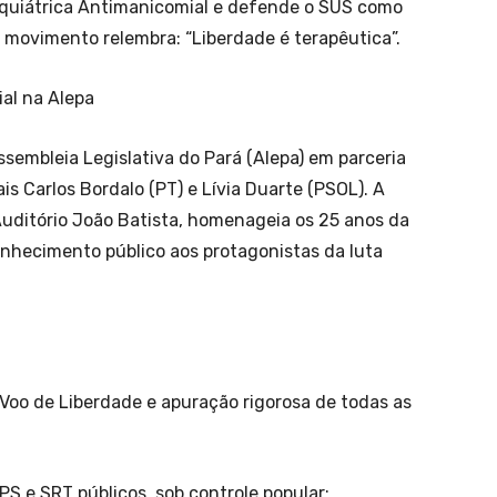
siquiátrica Antimanicomial e defende o SUS como
O movimento relembra: “Liberdade é terapêutica”.
ial na Alepa
embleia Legislativa do Pará (Alepa) em parceria
 Carlos Bordalo (PT) e Lívia Duarte (PSOL). A
Auditório João Batista, homenageia os 25 anos da
onhecimento público aos protagonistas da luta
 Voo de Liberdade e apuração rigorosa de todas as
S e SRT públicos, sob controle popular;