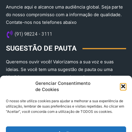
Anuncie aqui e alcance uma audiência global. Seja parte
do nosso compromisso com a informação de qualidade.
Contate-nos nos telefones abaixo
(91) 98224 - 3111
SUGESTÃO DE PAUTA
Queremos ouvir você! Valorizamos a sua voz e suas
ideias. Se você tem uma sugestão de pauta ou uma
história que merece ser contada, envie-nos agora!
Gerenciar Consentimento
(91) 98224 - 3111
de Cookies
O nosso site utiliza cookies para ajudar a melhorar a sua experiência de
utilização, lembrar de suas preferências e visitas repetidas. Ao clicar em
“Aceitar”, você concorda com a utilização de TODOS os cookies.