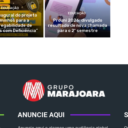
EDUCAÇÃO
EDUCAÇÃO
augural do projeto
minhos para a
Prouni 2026: divulgado
egabilidade de
resultado de nova chamada
 com Deficiência”
para o 2º semestre
ANUNCIE AQUI
,
Anuncie aqui e alcance uma audiência global.
Q