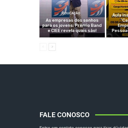
EDUCAÇÃO
Aula in
As empresas dos sonhos
“Ca
para os jovens: Prêmio Band
Empr
e CIEE revela quais são!
Pessoas
FALE CONOSCO
Entre em contato conosco para tirar dúvidas