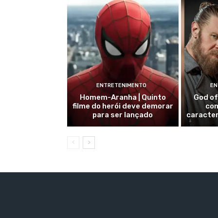
ENTRETENIMENTO
EN
Homem-Aranha | Quinto
God of
filme do herói deve demorar
com
para ser lançado
caracte