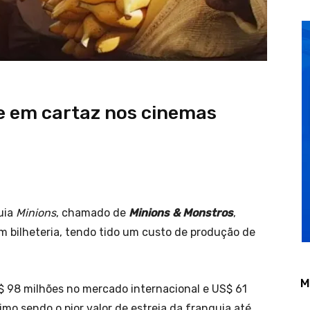
e em cartaz nos cinemas
uia
Minions
, chamado de
Minions & Monstros
,
m bilheteria, tendo tido um custo de produção de
M
$ 98 milhões no mercado internacional e US$ 61
imo sendo o pior valor de estreia da franquia até