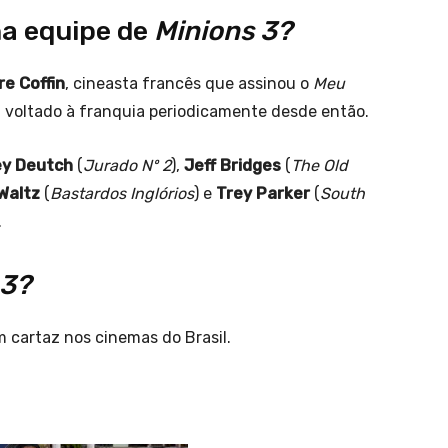
na equipe de
Minions 3?
re Coffin
, cineasta francês que assinou o
Meu
m voltado à franquia periodicamente desde então.
y Deutch
(
Jurado Nº 2
),
Jeff Bridges
(
The Old
Waltz
(
Bastardos Inglórios
) e
Trey Parker
(
South
.
 3?
m cartaz nos cinemas do Brasil.