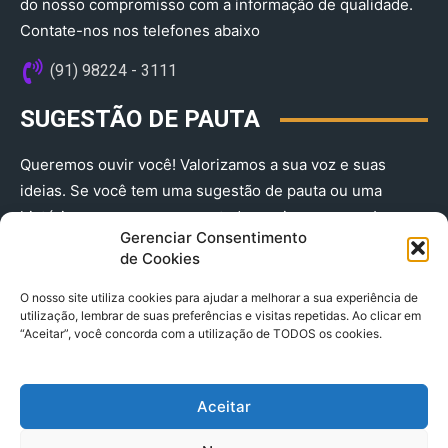
do nosso compromisso com a informação de qualidade.
Contate-nos nos telefones abaixo
(91) 98224 - 3111
SUGESTÃO DE PAUTA
Queremos ouvir você! Valorizamos a sua voz e suas
ideias. Se você tem uma sugestão de pauta ou uma
história que merece ser contada, envie-nos agora!
Gerenciar Consentimento
(91) 98224 - 3111
de Cookies
O nosso site utiliza cookies para ajudar a melhorar a sua experiência de
utilização, lembrar de suas preferências e visitas repetidas. Ao clicar em
“Aceitar”, você concorda com a utilização de TODOS os cookies.
Aceitar
© 2025 A Província do Pará CNPJ: 04.901.141/0001-36 End .