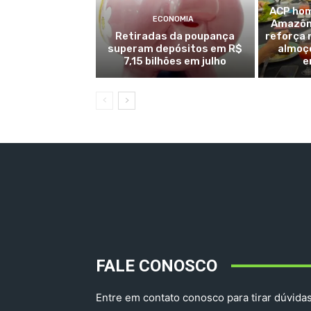
ACP hom
ECONOMIA
Amazôni
Retiradas da poupança
reforça 
superam depósitos em R$
almoç
7,15 bilhões em julho
e
FALE CONOSCO
Entre em contato conosco para tirar dúvidas