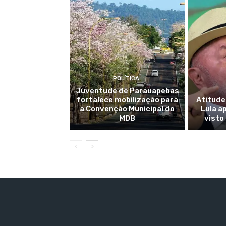
POLÍTICA
Juventude de Parauapebas
fortalece mobilização para
Atitude
a Convenção Municipal do
Lula a
MDB
visto