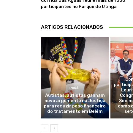
Corrida das Águas reúne mais de 1000
participantes no Parque do Utinga
ARTIGOS RELACIONADOS
Com
particip
PARÁ
Louri
Autistas: autistas ganham
Congr
novo argumento na Justiça
Simine
para reduzir peso financeiro
como o
do tratamento em Belém
seto