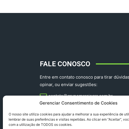
FALE CONOSCO
Entre em contato conosco para tirar dúvidas
opinar, ou enviar sugestões:
contato@grupomarajoara.com.br
Gerenciar Consentimento de Cookies
aprovinciadoparacomercial@gmail.com​
O nosso site utiliza cookies para ajudar a melhorar a sua experiência de uti
lembrar de suas preferências e visitas repetidas. Ao clicar em “Aceitar”, v
com a utilização de TODOS os cookies.