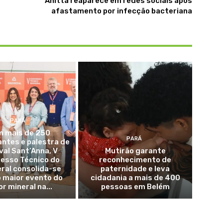
Anitta reaparece em redes sociais após
afastamento por infecção bacteriana
PARÁ
 mais de 250
PARÁ
antes e palestra de
val Sant’Anna, V
Mutirão garante
esso Técnico do
reconhecimento de
ral consolida-se
paternidade e leva
 maior evento do
cidadania a mais de 400
r mineral na...
pessoas em Belém