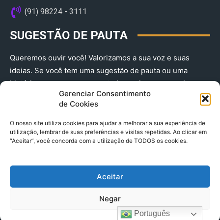
(91) 98224 - 3111
SUGESTÃO DE PAUTA
Queremos ouvir você! Valorizamos a sua voz e suas
ideias. Se você tem uma sugestão de pauta ou uma
história que merece ser contada, envie-nos agora!
Gerenciar Consentimento
(91) 98224 - 3111
de Cookies
O nosso site utiliza cookies para ajudar a melhorar a sua experiência de
utilização, lembrar de suas preferências e visitas repetidas. Ao clicar em
“Aceitar”, você concorda com a utilização de TODOS os cookies.
Aceitar
© 2025 A Província do Pará CNPJ: 04.901.141/0001-36 End .
Negar
Trav. Quintino Bocaiuva 2301, Ed. Rogério Fernandez – Sala
2701- Cremação – CEP 66045.315
Português