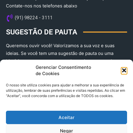
Contate-nos nos telefones abaixo
(91) 98224 - 3111
SUGESTÃO DE PAUTA
Queremos ouvir você! Valorizamos a sua voz e suas
ideias. Se você tem uma sugestão de pauta ou uma
história que merece ser contada, envie-nos agora!
Gerenciar Consentimento
(91) 98224 - 3111
de Cookies
O nosso site utiliza cookies para ajudar a melhorar a sua experiência de
utilização, lembrar de suas preferências e visitas repetidas. Ao clicar em
“Aceitar”, você concorda com a utilização de TODOS os cookies.
Aceitar
© 2025 A Província do Pará CNPJ: 04.901.141/0001-36 End .
Negar
Trav. Quintino Bocaiuva 2301, Ed. Rogério Fernandez – Sala