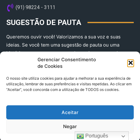
(91) 98224 - 3111
SUGESTÃO DE PAUTA
Queremos ouvir você! Valorizamos a sua voz e suas
ideias. Se você tem uma sugestão de pauta ou uma
história que merece ser contada, envie-nos agora!
Gerenciar Consentimento
(91) 98224 - 3111
de Cookies
O nosso site utiliza cookies para ajudar a melhorar a sua experiência de
utilização, lembrar de suas preferências e visitas repetidas. Ao clicar em
“Aceitar”, você concorda com a utilização de TODOS os cookies.
Aceitar
© 2025 A Província do Pará CNPJ: 04.901.141/0001-36 End .
Negar
Trav. Quintino Bocaiuva 2301, Ed. Rogério Fernandez – Sala
2701- Cremação – CEP 66045.315
Português