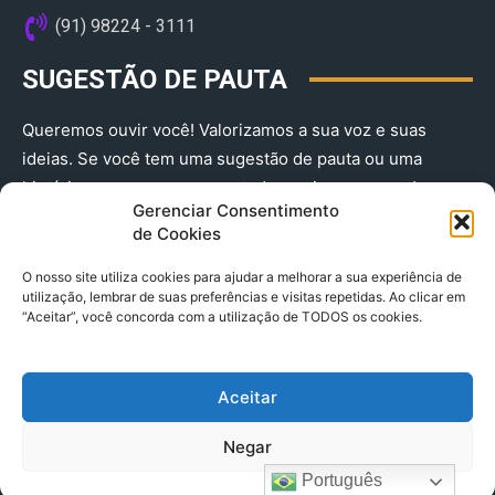
(91) 98224 - 3111
SUGESTÃO DE PAUTA
Queremos ouvir você! Valorizamos a sua voz e suas
ideias. Se você tem uma sugestão de pauta ou uma
história que merece ser contada, envie-nos agora!
Gerenciar Consentimento
(91) 98224 - 3111
de Cookies
O nosso site utiliza cookies para ajudar a melhorar a sua experiência de
utilização, lembrar de suas preferências e visitas repetidas. Ao clicar em
“Aceitar”, você concorda com a utilização de TODOS os cookies.
Aceitar
© 2025 A Província do Pará CNPJ: 04.901.141/0001-36 End .
Negar
Trav. Quintino Bocaiuva 2301, Ed. Rogério Fernandez – Sala
2701- Cremação – CEP 66045.315
Português