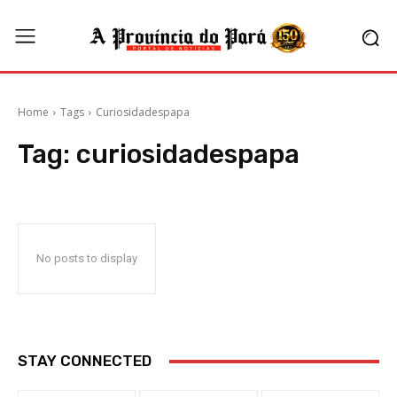
Home
Tags
Curiosidadespapa
Tag:
curiosidadespapa
No posts to display
STAY CONNECTED