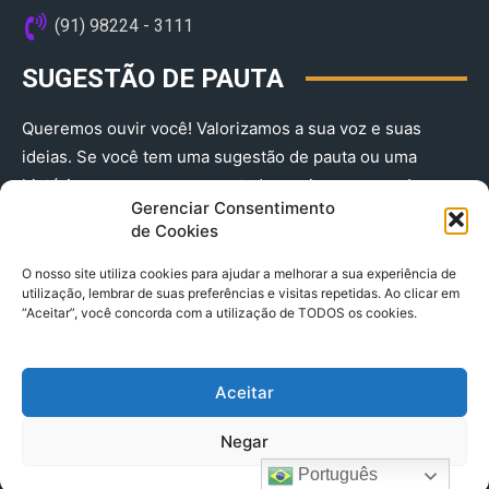
(91) 98224 - 3111
SUGESTÃO DE PAUTA
Queremos ouvir você! Valorizamos a sua voz e suas
ideias. Se você tem uma sugestão de pauta ou uma
história que merece ser contada, envie-nos agora!
Gerenciar Consentimento
(91) 98224 - 3111
de Cookies
O nosso site utiliza cookies para ajudar a melhorar a sua experiência de
utilização, lembrar de suas preferências e visitas repetidas. Ao clicar em
“Aceitar”, você concorda com a utilização de TODOS os cookies.
Aceitar
© 2025 A Província do Pará CNPJ: 04.901.141/0001-36 End .
Negar
Trav. Quintino Bocaiuva 2301, Ed. Rogério Fernandez – Sala
2701- Cremação – CEP 66045.315
Português