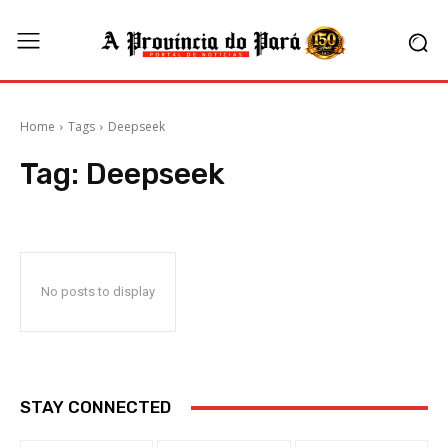
Home
Tags
Deepseek
Tag:
Deepseek
No posts to display
STAY CONNECTED