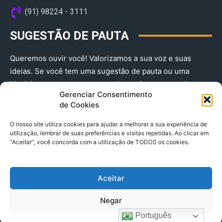
(91) 98224 - 3111
SUGESTÃO DE PAUTA
Queremos ouvir você! Valorizamos a sua voz e suas
ideias. Se você tem uma sugestão de pauta ou uma
história que merece ser contada, envie-nos agora!
Gerenciar Consentimento
(91) 98224 - 3111
de Cookies
O nosso site utiliza cookies para ajudar a melhorar a sua experiência de
utilização, lembrar de suas preferências e visitas repetidas. Ao clicar em
“Aceitar”, você concorda com a utilização de TODOS os cookies.
Aceitar
© 2025 A Província do Pará CNPJ: 04.901.141/0001-36 End .
Negar
Trav. Quintino Bocaiuva 2301, Ed. Rogério Fernandez – Sala
2701- Cremação – CEP 66045.315
Português