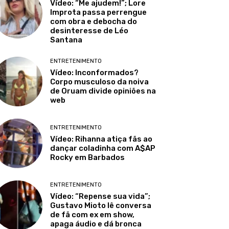
Vídeo: “Me ajudem!”; Lore
Improta passa perrengue
com obra e debocha do
desinteresse de Léo
Santana
ENTRETENIMENTO
Vídeo: Inconformados?
Corpo musculoso da noiva
de Oruam divide opiniões na
web
ENTRETENIMENTO
Vídeo: Rihanna atiça fãs ao
dançar coladinha com A$AP
Rocky em Barbados
ENTRETENIMENTO
Vídeo: “Repense sua vida”;
Gustavo Mioto lê conversa
de fã com ex em show,
apaga áudio e dá bronca