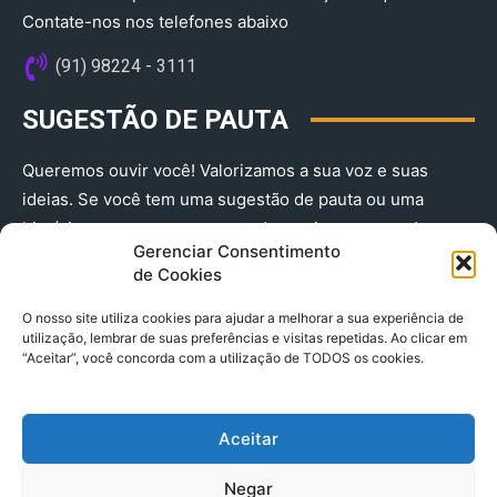
Contate-nos nos telefones abaixo
(91) 98224 - 3111
SUGESTÃO DE PAUTA
Queremos ouvir você! Valorizamos a sua voz e suas
ideias. Se você tem uma sugestão de pauta ou uma
história que merece ser contada, envie-nos agora!
Gerenciar Consentimento
(91) 98224 - 3111
de Cookies
O nosso site utiliza cookies para ajudar a melhorar a sua experiência de
utilização, lembrar de suas preferências e visitas repetidas. Ao clicar em
“Aceitar”, você concorda com a utilização de TODOS os cookies.
Aceitar
© 2025 A Província do Pará CNPJ: 04.901.141/0001-36 End .
Negar
Trav. Quintino Bocaiuva 2301, Ed. Rogério Fernandez – Sala