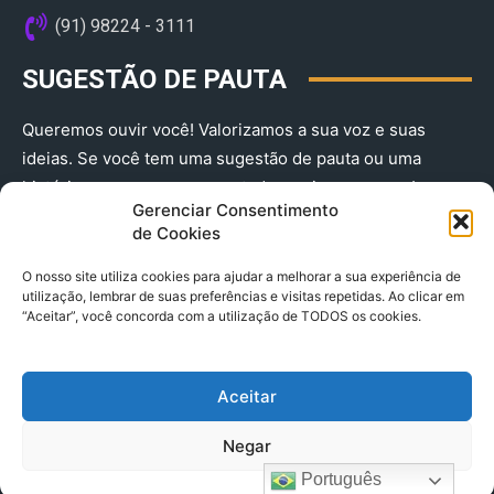
(91) 98224 - 3111
SUGESTÃO DE PAUTA
Queremos ouvir você! Valorizamos a sua voz e suas
ideias. Se você tem uma sugestão de pauta ou uma
história que merece ser contada, envie-nos agora!
Gerenciar Consentimento
(91) 98224 - 3111
de Cookies
O nosso site utiliza cookies para ajudar a melhorar a sua experiência de
utilização, lembrar de suas preferências e visitas repetidas. Ao clicar em
“Aceitar”, você concorda com a utilização de TODOS os cookies.
Aceitar
© 2025 A Província do Pará CNPJ: 04.901.141/0001-36 End .
Negar
Trav. Quintino Bocaiuva 2301, Ed. Rogério Fernandez – Sala
2701- Cremação – CEP 66045.315
Português