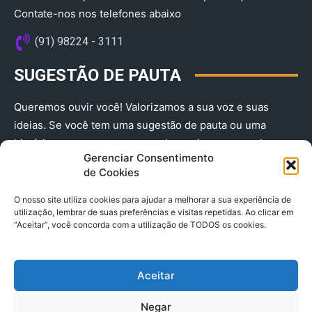
Contate-nos nos telefones abaixo
(91) 98224 - 3111
SUGESTÃO DE PAUTA
Queremos ouvir você! Valorizamos a sua voz e suas
ideias. Se você tem uma sugestão de pauta ou uma
história que merece ser contada, envie-nos agora!
Gerenciar Consentimento
(91) 98224 - 3111
de Cookies
O nosso site utiliza cookies para ajudar a melhorar a sua experiência de
utilização, lembrar de suas preferências e visitas repetidas. Ao clicar em
“Aceitar”, você concorda com a utilização de TODOS os cookies.
Aceitar
© 2025 A Província do Pará CNPJ: 04.901.141/0001-36 End .
Negar
Trav. Quintino Bocaiuva 2301, Ed. Rogério Fernandez – Sala