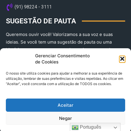
(91) 98224 - 3111
SUGESTÃO DE PAUTA
Queremos ouvir você! Valorizamos a sua voz e suas
ideias. Se você tem uma sugestão de pauta ou uma
história que merece ser contada, envie-nos agora!
Gerenciar Consentimento
(91) 98224 - 3111
de Cookies
O nosso site utiliza cookies para ajudar a melhorar a sua experiência de
utilização, lembrar de suas preferências e visitas repetidas. Ao clicar em
“Aceitar”, você concorda com a utilização de TODOS os cookies.
Aceitar
© 2025 A Província do Pará CNPJ: 04.901.141/0001-36 End .
Negar
Trav. Quintino Bocaiuva 2301, Ed. Rogério Fernandez – Sala
2701- Cremação – CEP 66045.315
Português