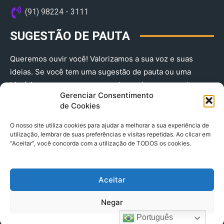
(91) 98224 - 3111
SUGESTÃO DE PAUTA
Queremos ouvir você! Valorizamos a sua voz e suas
ideias. Se você tem uma sugestão de pauta ou uma
história que merece ser contada, envie-nos agora!
Gerenciar Consentimento
(91) 98224 - 3111
de Cookies
O nosso site utiliza cookies para ajudar a melhorar a sua experiência de
utilização, lembrar de suas preferências e visitas repetidas. Ao clicar em
“Aceitar”, você concorda com a utilização de TODOS os cookies.
Aceitar
© 2025 A Província do Pará CNPJ: 04.901.141/0001-36 End .
Negar
Trav. Quintino Bocaiuva 2301, Ed. Rogério Fernandez – Sala
2701- Cremação – CEP 66045.315
Português