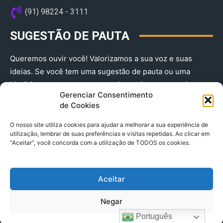
(91) 98224 - 3111
SUGESTÃO DE PAUTA
Queremos ouvir você! Valorizamos a sua voz e suas
ideias. Se você tem uma sugestão de pauta ou uma
história que merece ser contada, envie-nos agora!
Gerenciar Consentimento
(91) 98224 - 3111
de Cookies
O nosso site utiliza cookies para ajudar a melhorar a sua experiência de
utilização, lembrar de suas preferências e visitas repetidas. Ao clicar em
“Aceitar”, você concorda com a utilização de TODOS os cookies.
Aceitar
© 2025 A Província do Pará CNPJ: 04.901.141/0001-36 End .
Negar
Trav. Quintino Bocaiuva 2301, Ed. Rogério Fernandez – Sala
2701- Cremação – CEP 66045.315
Português