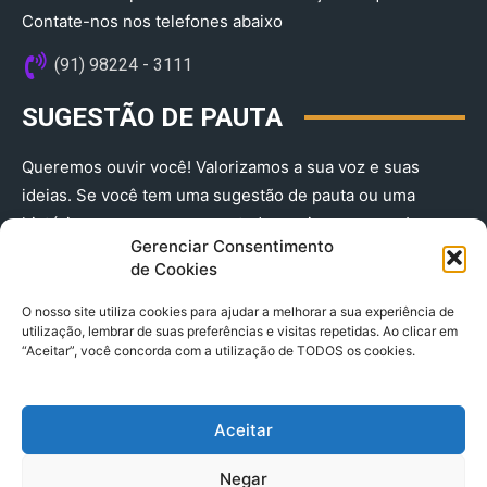
Contate-nos nos telefones abaixo
(91) 98224 - 3111
SUGESTÃO DE PAUTA
Queremos ouvir você! Valorizamos a sua voz e suas
ideias. Se você tem uma sugestão de pauta ou uma
história que merece ser contada, envie-nos agora!
Gerenciar Consentimento
(91) 98224 - 3111
de Cookies
O nosso site utiliza cookies para ajudar a melhorar a sua experiência de
utilização, lembrar de suas preferências e visitas repetidas. Ao clicar em
“Aceitar”, você concorda com a utilização de TODOS os cookies.
Aceitar
© 2025 A Província do Pará CNPJ: 04.901.141/0001-36 End .
Negar
Trav. Quintino Bocaiuva 2301, Ed. Rogério Fernandez – Sala