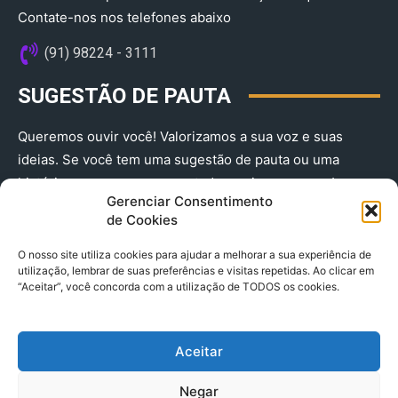
Contate-nos nos telefones abaixo
(91) 98224 - 3111
SUGESTÃO DE PAUTA
Queremos ouvir você! Valorizamos a sua voz e suas
ideias. Se você tem uma sugestão de pauta ou uma
história que merece ser contada, envie-nos agora!
Gerenciar Consentimento
(91) 98224 - 3111
de Cookies
O nosso site utiliza cookies para ajudar a melhorar a sua experiência de
utilização, lembrar de suas preferências e visitas repetidas. Ao clicar em
“Aceitar”, você concorda com a utilização de TODOS os cookies.
Aceitar
© 2025 A Província do Pará CNPJ: 04.901.141/0001-36 End .
Negar
Trav. Quintino Bocaiuva 2301, Ed. Rogério Fernandez – Sala