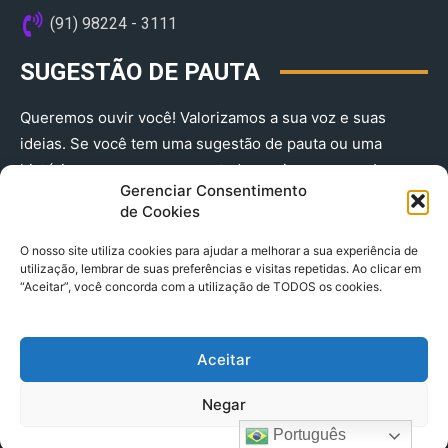
(91) 98224 - 3111
SUGESTÃO DE PAUTA
Queremos ouvir você! Valorizamos a sua voz e suas
ideias. Se você tem uma sugestão de pauta ou uma
história que merece ser contada, envie-nos agora!
Gerenciar Consentimento
(91) 98224 - 3111
de Cookies
O nosso site utiliza cookies para ajudar a melhorar a sua experiência de
utilização, lembrar de suas preferências e visitas repetidas. Ao clicar em
“Aceitar”, você concorda com a utilização de TODOS os cookies.
Aceitar
© 2025 A Província do Pará CNPJ: 04.901.141/0001-36 End .
Negar
Trav. Quintino Bocaiuva 2301, Ed. Rogério Fernandez – Sala
2701- Cremação – CEP 66045.315
Português