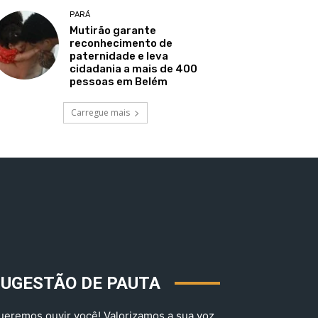
PARÁ
Mutirão garante
reconhecimento de
paternidade e leva
cidadania a mais de 400
pessoas em Belém
Carregue mais
SUGESTÃO DE PAUTA
ueremos ouvir você! Valorizamos a sua voz