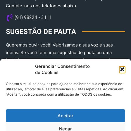
Contate-nos nos telefones abaixo
(91) 98224 - 3111
SUGESTÃO DE PAUTA
Queremos ouvir você! Valorizamos a sua voz e suas
ideias. Se você tem uma sugestão de pauta ou uma
história que merece ser contada, envie-nos agora!
Gerenciar Consentimento
(91) 98224 - 3111
de Cookies
O nosso site utiliza cookies para ajudar a melhorar a sua experiência de
utilização, lembrar de suas preferências e visitas repetidas. Ao clicar em
“Aceitar”, você concorda com a utilização de TODOS os cookies.
Aceitar
© 2025 A Província do Pará CNPJ: 04.901.141/0001-36 End .
Negar
Trav. Quintino Bocaiuva 2301, Ed. Rogério Fernandez – Sala