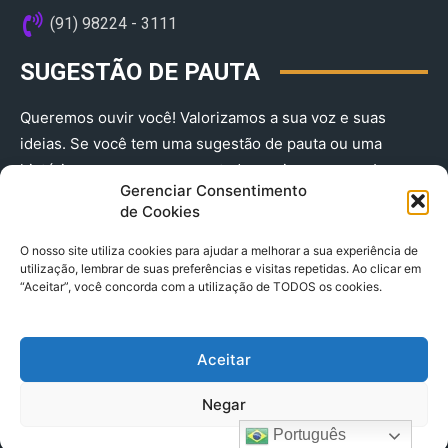
(91) 98224 - 3111
SUGESTÃO DE PAUTA
Queremos ouvir você! Valorizamos a sua voz e suas
ideias. Se você tem uma sugestão de pauta ou uma
história que merece ser contada, envie-nos agora!
Gerenciar Consentimento
(91) 98224 - 3111
de Cookies
O nosso site utiliza cookies para ajudar a melhorar a sua experiência de
utilização, lembrar de suas preferências e visitas repetidas. Ao clicar em
“Aceitar”, você concorda com a utilização de TODOS os cookies.
Aceitar
© 2025 A Província do Pará CNPJ: 04.901.141/0001-36 End .
Negar
Trav. Quintino Bocaiuva 2301, Ed. Rogério Fernandez – Sala
2701- Cremação – CEP 66045.315
Português