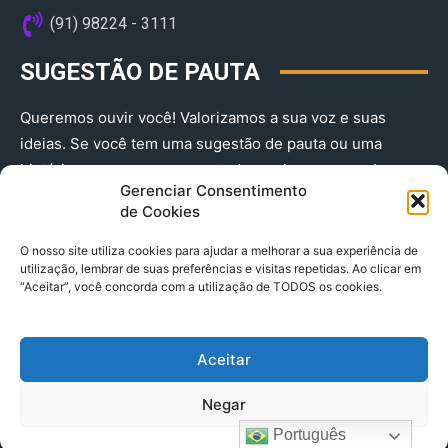
(91) 98224 - 3111
SUGESTÃO DE PAUTA
Queremos ouvir você! Valorizamos a sua voz e suas
ideias. Se você tem uma sugestão de pauta ou uma
história que merece ser contada, envie-nos agora!
Gerenciar Consentimento
(91) 98224 - 3111
de Cookies
O nosso site utiliza cookies para ajudar a melhorar a sua experiência de
utilização, lembrar de suas preferências e visitas repetidas. Ao clicar em
“Aceitar”, você concorda com a utilização de TODOS os cookies.
Aceitar
© 2025 A Província do Pará CNPJ: 04.901.141/0001-36 End .
Negar
Trav. Quintino Bocaiuva 2301, Ed. Rogério Fernandez – Sala
2701- Cremação – CEP 66045.315
Português