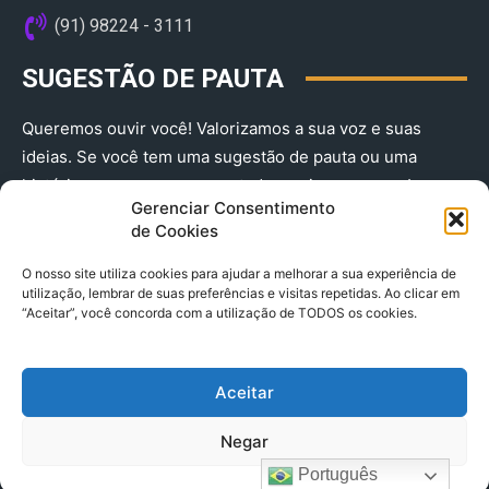
(91) 98224 - 3111
SUGESTÃO DE PAUTA
Queremos ouvir você! Valorizamos a sua voz e suas
ideias. Se você tem uma sugestão de pauta ou uma
história que merece ser contada, envie-nos agora!
Gerenciar Consentimento
(91) 98224 - 3111
de Cookies
O nosso site utiliza cookies para ajudar a melhorar a sua experiência de
utilização, lembrar de suas preferências e visitas repetidas. Ao clicar em
“Aceitar”, você concorda com a utilização de TODOS os cookies.
Aceitar
© 2025 A Província do Pará CNPJ: 04.901.141/0001-36 End .
Negar
Trav. Quintino Bocaiuva 2301, Ed. Rogério Fernandez – Sala
2701- Cremação – CEP 66045.315
Português