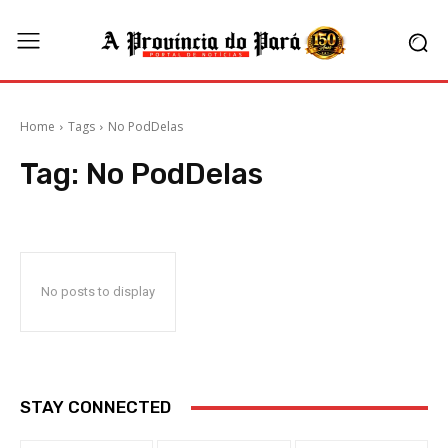
Home
Tags
No PodDelas
Tag:
No PodDelas
No posts to display
STAY CONNECTED