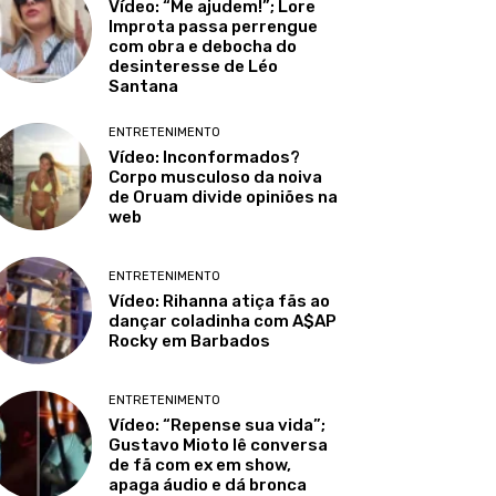
Vídeo: “Me ajudem!”; Lore
Improta passa perrengue
com obra e debocha do
desinteresse de Léo
Santana
ENTRETENIMENTO
Vídeo: Inconformados?
Corpo musculoso da noiva
de Oruam divide opiniões na
web
ENTRETENIMENTO
Vídeo: Rihanna atiça fãs ao
dançar coladinha com A$AP
Rocky em Barbados
ENTRETENIMENTO
Vídeo: “Repense sua vida”;
Gustavo Mioto lê conversa
de fã com ex em show,
apaga áudio e dá bronca