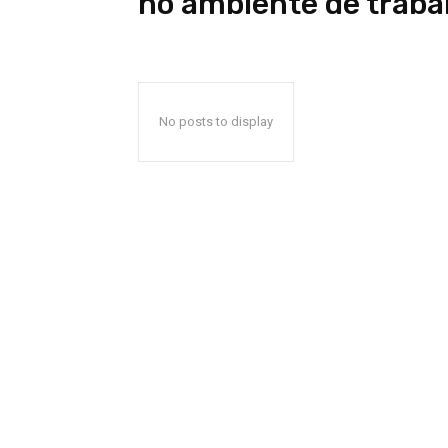
no ambiente de traba
No posts to display