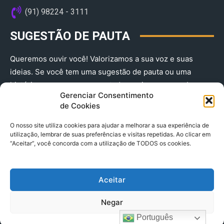
(91) 98224 - 3111
SUGESTÃO DE PAUTA
Queremos ouvir você! Valorizamos a sua voz e suas
ideias. Se você tem uma sugestão de pauta ou uma
história que merece ser contada, envie-nos agora!
Gerenciar Consentimento
(91) 98224 - 3111
de Cookies
O nosso site utiliza cookies para ajudar a melhorar a sua experiência de
utilização, lembrar de suas preferências e visitas repetidas. Ao clicar em
“Aceitar”, você concorda com a utilização de TODOS os cookies.
Aceitar
© 2025 A Província do Pará CNPJ: 04.901.141/0001-36 End .
Negar
Trav. Quintino Bocaiuva 2301, Ed. Rogério Fernandez – Sala
2701- Cremação – CEP 66045.315
Português