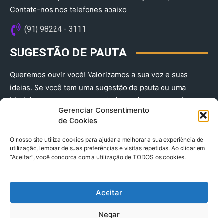
Contate-nos nos telefones abaixo
(91) 98224 - 3111
SUGESTÃO DE PAUTA
Queremos ouvir você! Valorizamos a sua voz e suas
ideias. Se você tem uma sugestão de pauta ou uma
história que merece ser contada, envie-nos agora!
Gerenciar Consentimento
(91) 98224 - 3111
de Cookies
O nosso site utiliza cookies para ajudar a melhorar a sua experiência de
utilização, lembrar de suas preferências e visitas repetidas. Ao clicar em
“Aceitar”, você concorda com a utilização de TODOS os cookies.
Aceitar
© 2025 A Província do Pará CNPJ: 04.901.141/0001-36 End .
Negar
Trav. Quintino Bocaiuva 2301, Ed. Rogério Fernandez – Sala