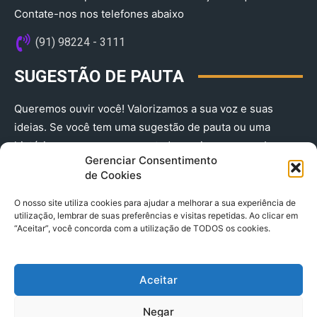
Contate-nos nos telefones abaixo
(91) 98224 - 3111
SUGESTÃO DE PAUTA
Queremos ouvir você! Valorizamos a sua voz e suas
ideias. Se você tem uma sugestão de pauta ou uma
história que merece ser contada, envie-nos agora!
Gerenciar Consentimento
(91) 98224 - 3111
de Cookies
O nosso site utiliza cookies para ajudar a melhorar a sua experiência de
utilização, lembrar de suas preferências e visitas repetidas. Ao clicar em
“Aceitar”, você concorda com a utilização de TODOS os cookies.
Aceitar
© 2025 A Província do Pará CNPJ: 04.901.141/0001-36 End .
Negar
Trav. Quintino Bocaiuva 2301, Ed. Rogério Fernandez – Sala