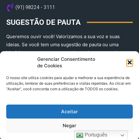
(91) 98224 - 3111
SUGESTÃO DE PAUTA
Queremos ouvir você! Valorizamos a sua voz e suas
ideias. Se você tem uma sugestão de pauta ou uma
história que merece ser contada, envie-nos agora!
Gerenciar Consentimento
(91) 98224 - 3111
de Cookies
O nosso site utiliza cookies para ajudar a melhorar a sua experiência de
utilização, lembrar de suas preferências e visitas repetidas. Ao clicar em
“Aceitar”, você concorda com a utilização de TODOS os cookies.
Aceitar
© 2025 A Província do Pará CNPJ: 04.901.141/0001-36 End .
Negar
Trav. Quintino Bocaiuva 2301, Ed. Rogério Fernandez – Sala
2701- Cremação – CEP 66045.315
Português