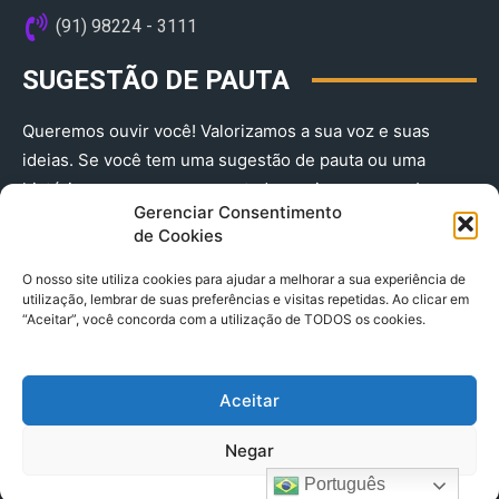
(91) 98224 - 3111
SUGESTÃO DE PAUTA
Queremos ouvir você! Valorizamos a sua voz e suas
ideias. Se você tem uma sugestão de pauta ou uma
história que merece ser contada, envie-nos agora!
Gerenciar Consentimento
(91) 98224 - 3111
de Cookies
O nosso site utiliza cookies para ajudar a melhorar a sua experiência de
utilização, lembrar de suas preferências e visitas repetidas. Ao clicar em
“Aceitar”, você concorda com a utilização de TODOS os cookies.
Aceitar
© 2025 A Província do Pará CNPJ: 04.901.141/0001-36 End .
Negar
Trav. Quintino Bocaiuva 2301, Ed. Rogério Fernandez – Sala
2701- Cremação – CEP 66045.315
Português