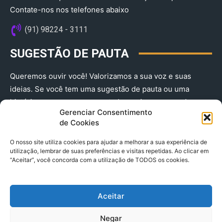
Contate-nos nos telefones abaixo
(91) 98224 - 3111
SUGESTÃO DE PAUTA
Queremos ouvir você! Valorizamos a sua voz e suas
ideias. Se você tem uma sugestão de pauta ou uma
história que merece ser contada, envie-nos agora!
Gerenciar Consentimento
(91) 98224 - 3111
de Cookies
O nosso site utiliza cookies para ajudar a melhorar a sua experiência de
utilização, lembrar de suas preferências e visitas repetidas. Ao clicar em
“Aceitar”, você concorda com a utilização de TODOS os cookies.
Aceitar
© 2025 A Província do Pará CNPJ: 04.901.141/0001-36 End .
Negar
Trav. Quintino Bocaiuva 2301, Ed. Rogério Fernandez – Sala