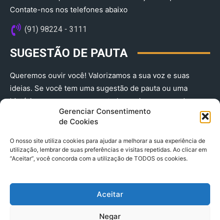
Contate-nos nos telefones abaixo
(91) 98224 - 3111
SUGESTÃO DE PAUTA
Queremos ouvir você! Valorizamos a sua voz e suas
ideias. Se você tem uma sugestão de pauta ou uma
história que merece ser contada, envie-nos agora!
Gerenciar Consentimento
(91) 98224 - 3111
de Cookies
O nosso site utiliza cookies para ajudar a melhorar a sua experiência de
utilização, lembrar de suas preferências e visitas repetidas. Ao clicar em
“Aceitar”, você concorda com a utilização de TODOS os cookies.
Aceitar
© 2025 A Província do Pará CNPJ: 04.901.141/0001-36 End .
Negar
Trav. Quintino Bocaiuva 2301, Ed. Rogério Fernandez – Sala