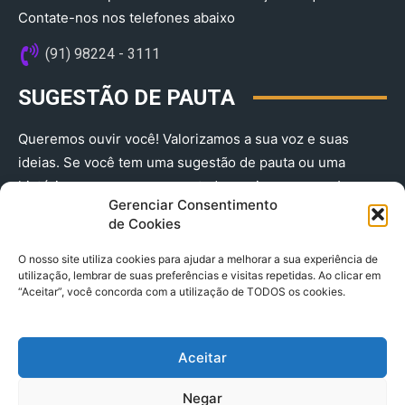
Contate-nos nos telefones abaixo
(91) 98224 - 3111
SUGESTÃO DE PAUTA
Queremos ouvir você! Valorizamos a sua voz e suas
ideias. Se você tem uma sugestão de pauta ou uma
história que merece ser contada, envie-nos agora!
Gerenciar Consentimento
(91) 98224 - 3111
de Cookies
O nosso site utiliza cookies para ajudar a melhorar a sua experiência de
utilização, lembrar de suas preferências e visitas repetidas. Ao clicar em
“Aceitar”, você concorda com a utilização de TODOS os cookies.
Aceitar
© 2025 A Província do Pará CNPJ: 04.901.141/0001-36 End .
Negar
Trav. Quintino Bocaiuva 2301, Ed. Rogério Fernandez – Sala